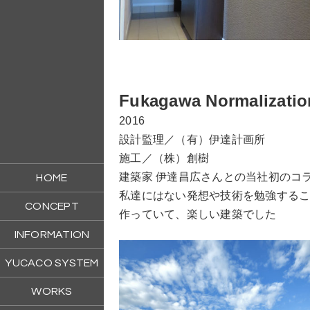
Fukagawa Normalizati
2016
設計監理／（有）伊達計画所
施工／（株）創樹
建築家 伊達昌広さんとの当社初のコ
HOME
私達にはない発想や技術を勉強する
CONCEPT
作っていて、楽しい建築でした
INFORMATION
YUCACO SYSTEM
WORKS