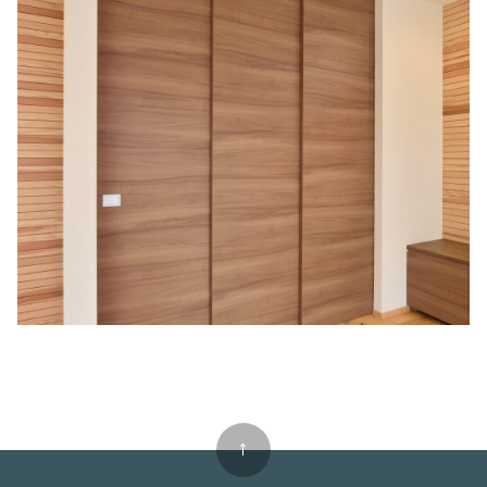
美瑛 丘のほとり
↑