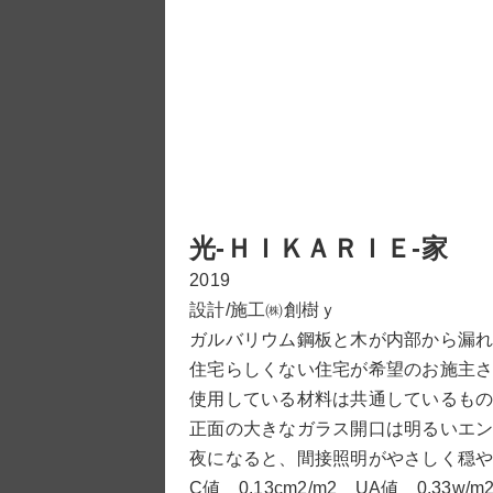
光‐ＨＩＫＡＲＩＥ‐家
2019
設計/施工㈱創樹ｙ
ガルバリウム鋼板と木が内部から漏
住宅らしくない住宅が希望のお施主
使用している材料は共通しているも
正面の大きなガラス開口は明るいエ
夜になると、間接照明がやさしく穏
C値 0.13cm2/m2 UA値 0.33w/m2