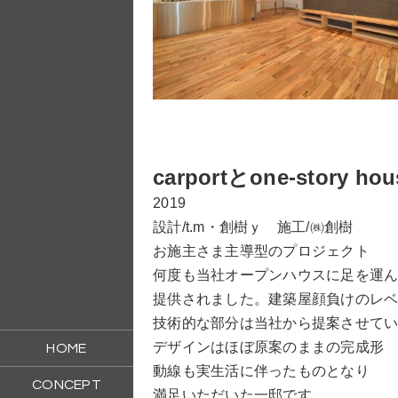
carportとone-story hou
2019
設計/t.m・創樹ｙ 施工/㈱創樹
お施主さま主導型のプロジェクト
何度も当社オープンハウスに足を運
提供されました。建築屋顔負けのレベ
技術的な部分は当社から提案させて
デザインはほぼ原案のままの完成形
HOME
動線も実生活に伴ったものとなり
CONCEPT
満足いただいた一邸です。