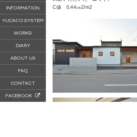
C値 0.44㎝2/m2
INFORMATION
YUCACO SYSTEM
WORKS
DIARY
ABOUT US
FAQ
CONTACT
FACEBOOK