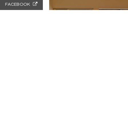
FACEBOOK
ココトモのイエ
2025
設計・施工 ㈱創樹ｙ
初めましてから4年
当社のWORKSの中の家を気に入っ