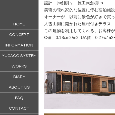
設計 ㈱創樹ｙ 施工㈱創樹ito
美瑛の隠れ家的な位置に佇む宿泊施
オーナーが、以前に景色が好きで買
大雪山側に開かれた屋根付きテラス
HOME
この建物を利用してくれる、お客様
CONCEPT
C値 0.18cm2/m2 UA値 0.27w/m2
INFORMATION
YUCACO SYSTEM
WORKS
DIARY
ABOUT US
FAQ
CONTACT