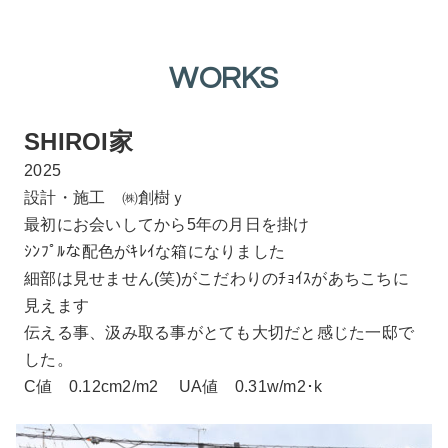
WORKS
SHIROI家
2025
設計・施工 ㈱創樹ｙ
最初にお会いしてから5年の月日を掛け
ｼﾝﾌﾟﾙな配色がｷﾚｲな箱になりました
細部は見せません(笑)がこだわりのﾁｮｲｽがあちこちに
見えます
伝える事、汲み取る事がとても大切だと感じた一邸で
した。
C値 0.12cm2/m2 UA値 0.31w/m2･k