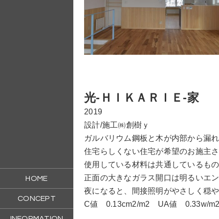
光‐ＨＩＫＡＲＩＥ‐家
2019
設計/施工㈱創樹ｙ
ガルバリウム鋼板と木が内部から漏
住宅らしくない住宅が希望のお施主
使用している材料は共通しているも
正面の大きなガラス開口は明るいエ
HOME
夜になると、間接照明がやさしく穏
CONCEPT
C値 0.13cm2/m2 UA値 0.33w/m2
INFORMATION