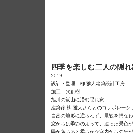
四季を楽しむ二人の隠れ
2019
設計・監理 柳 雅人建築設計工房
施工 ㈱創樹
旭川の嵐山に潜む隠れ家
建築家 柳 雅人さんとのコラボレーシ
自然の地形に逆らわず、景観を損な
窓からは季節のよって、違った景色
陽が落ちると柔らかな室内からの光